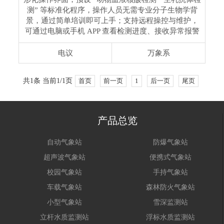
测” 等标准化程序，操作人员无需专业分子生物学背
景，通过简单培训即可上手；支持远程操控与维护，
可通过电脑或手机 APP 查看检测进度、接收异常报警
电议
万象系
共1条 当前1/1页
首页
前一页
1
后一页
尾页
产品总览
自动气象站
防爆气象站
超声波气象站
便携式气象站
校园气象站
手持气象站
车载气象站
森林防火气象站
小型气象站
雪深监测站
立杆水质监测站
浮标水质监测站