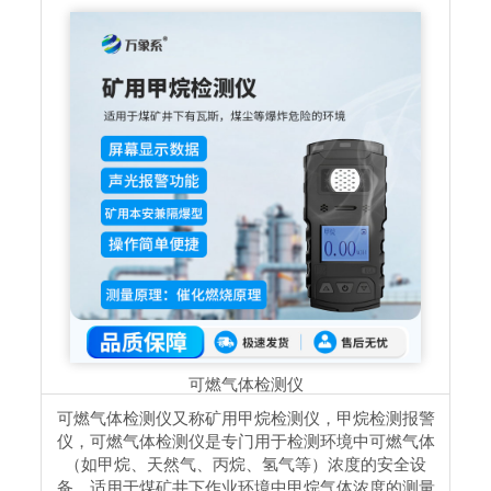
可燃气体检测仪
可燃气体检测仪又称矿用甲烷检测仪，甲烷检测报警
仪，可燃气体检测仪是专门用于检测环境中可燃气体
（如甲烷、天然气、丙烷、氢气等）浓度的安全设
备，适用于煤矿井下作业环境中甲烷气体浓度的测量