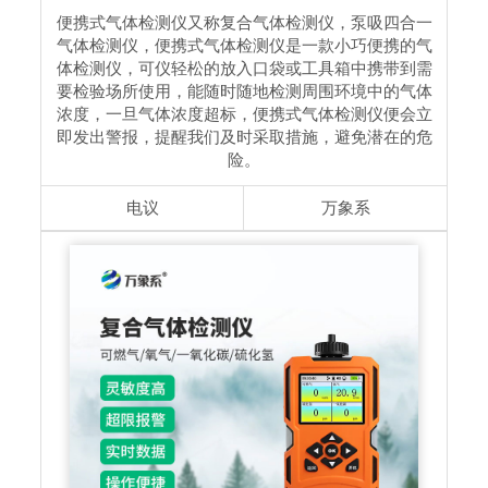
便携式气体检测仪又称复合气体检测仪，泵吸四合一
气体检测仪，便携式气体检测仪是一款小巧便携的气
体检测仪，可仪轻松的放入口袋或工具箱中携带到需
要检验场所使用，能随时随地检测周围环境中的气体
浓度，一旦气体浓度超标，便携式气体检测仪便会立
即发出警报，提醒我们及时采取措施，避免潜在的危
险。
电议
万象系