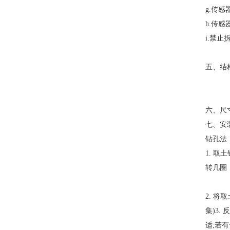
g.传
h.传
i.禁
五、结
六、尺
七、安
钻孔法
1. 
转几圈
2. 
集)3
适;若