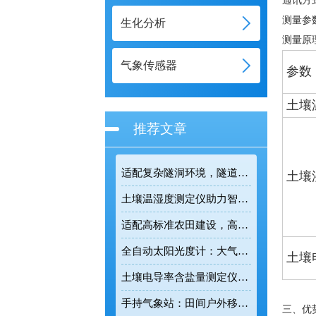
通讯方式：
测量参
生化分析
测量原
气象传感器
参数
土壤
推荐文章
适配复杂隧洞环境，隧道气体检测仪守护基建施工安全
土壤
土壤温湿度测定仪助力智慧农业，实现土壤环境精细化管控
适配高标准农田建设，高标准农田气象监测系统助力粮食稳产增收
全自动太阳光度计：大气环境观测工作中的专业智能监测设备
土壤
土壤电导率含盐量测定仪：科学改良盐碱地的田间检测利器
手持气象站：田间户外移动式气象监测的智能便携装备
三、优