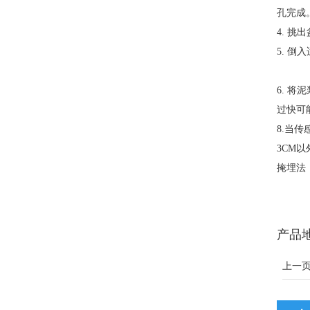
孔完成
4. 
5. 
6. 
过快可
8.当
3CM
掩埋法
产品
上一