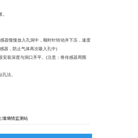
浆。
.将传感器慢慢放入孔洞中，顺时针转动并下压，速度
感器，防止气体再次吸入孔中)
器安装深度与洞口齐平。(注意：将传感器周围
钻孔法。
土壤墒情监测站