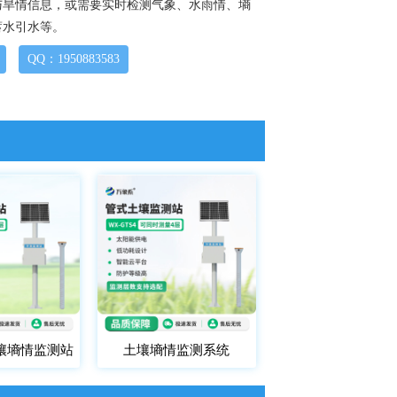
与旱情信息，或需要实时检测气象、水雨情、墒
蓄水引水等。
QQ：1950883583
壤墒情监测站
土壤墒情监测系统