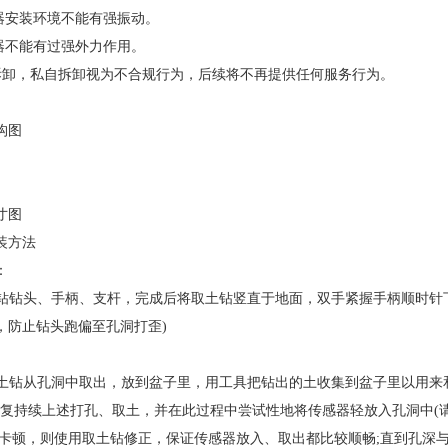
感器安装环境不能有强振动。
感器不能有过强外力作用。
止拆卸，私自拆卸视为不合规行为，后续将不再提供任何服务行为。
构图
寸图
装方法
：
取土钻钻头、手柄、支杆，完成后将取土钻竖直于地面，双手紧握手柄顺时针
，防止钻头跑偏至孔洞打歪)
将取土钻从孔洞中取出，放到盆子里，用工具把钻出的土收集到盆子里以用来
. 反复持续上述打孔、取土，并在此过程中尝试性地将传感器轻放入孔洞中
有卡顿，则使用取土钻修正，保证传感器放入、取出都比较顺畅;直到孔深