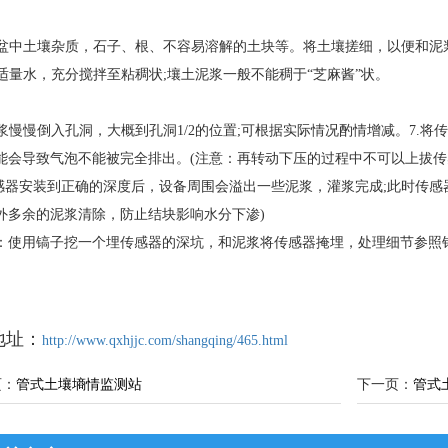
。
挑出盆中土壤杂质，石子、根、不容易溶解的土块等。将土壤搓细，以便和泥
倒入适量水，充分搅拌至粘稠状;壤土泥浆一般不能稠于“芝麻酱”状。
将泥浆慢慢倒入孔洞，大概到孔洞1/2的位置;可根据实际情况酌情增减。7
能会导致气泡不能被完全排出。(注意：再转动下压的过程中不可以上拔传
传感器安装到正确的深度后，设备周围会溢出一些泥浆，灌浆完成;此时传感
以外多余的泥浆清除，防止结块影响水分下渗)
：使用镐子挖一个埋传感器的深坑，和泥浆将传感器掩埋，处理细节参照
地址：
http://www.qxhjjc.com/shangqing/465.html
页：
管式土壤墒情监测站
下一页：
管式