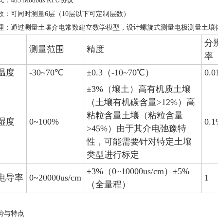
485 Modbus RTU协议
数：可同时测量6层（10层以下可定制层数）
理：通过测量土壤介电常数建立数学模型，设计螺旋式测量电极测量土壤
分
测量范围
精度
率
温度
-30~70℃
±0.3（-10~70℃）
0.0
±3%（壤土）高有机质土壤
（土壤有机碳含量>12%）高
粘粒含量土壤（粘粒含量
湿度
0~100%
0.
>45%）由于其介电弛豫特
性，可能需要针对特定土壤
类型进行标定
±3%（0~10000us/cm）±5%
电导率
0~20000us/cm
1
（全量程）
势与特点