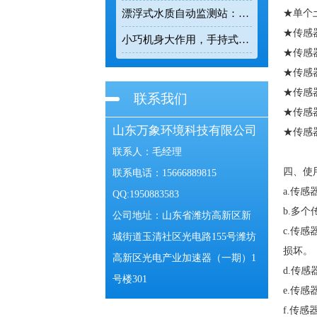
漂浮式水质自动监测站：漂浮式监测让水质变化有据可查
★单个
★传感
小巧机身大作用，手持式电波流速仪让河道流速监测精准可控
★传感
★传感
★传感
联系我们
★传感
山东万象环境科技有限公司
★传感
联系人：毛经理
四、使
联系电话：15666889815
a.传
QQ:1950883583
b.多
公司地址：山东省潍坊高新区新
c.传
城街道玉清社区光电路155号潍坊
损坏。
高新区光电产业加速器（一期）1
d.传
号楼301
e.传
f.传