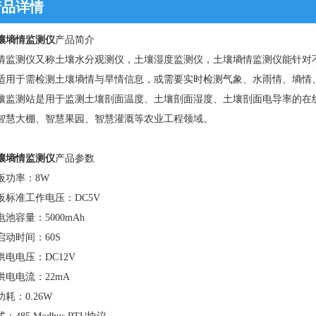
产品详情
壤墒情监测仪
产品简介
情监测仪又称土壤水分观测仪，土壤湿度监测仪，土壤墒情监测仪能针对
适用于需检测土壤墒情与旱情信息，或需要实时检测气象、水雨情、墒情
壤监测站是用于监测土壤剖面温度、土壤剖面湿度、土壤剖面电导率的在
智慧大棚、智慧果园、智慧灌溉等农业工程领域。
壤墒情监测仪
产品参数
板功率：8W
板标准工作电压：DC5V
池容量：5000mAh
启动时间：60S
电电压：DC12V
供电电流：22mA
耗：0.26W