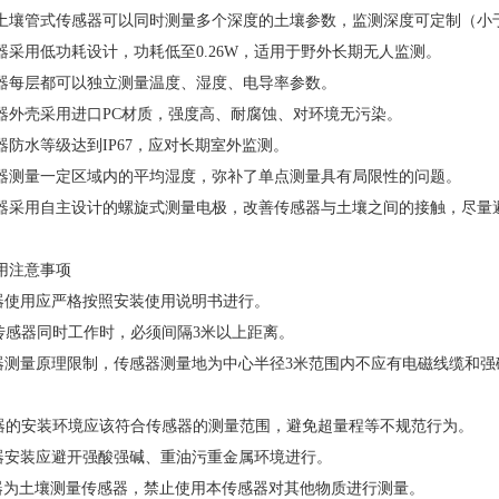
土壤管式传感器可以同时测量多个深度的土壤参数，监测深度可定制（小
器采用低功耗设计，功耗低至0.26W，适用于野外长期无人监测。
器每层都可以独立测量温度、湿度、电导率参数。
器外壳采用进口PC材质，强度高、耐腐蚀、对环境无污染。
器防水等级达到IP67，应对长期室外监测。
器测量一定区域内的平均湿度，弥补了单点测量具有局限性的问题。
器采用自主设计的螺旋式测量电极，改善传感器与土壤之间的接触，尽量
用注意事项
感器使用应严格按照安装使用说明书进行。
个传感器同时工作时，必须间隔3米以上距离。
感器测量原理限制，传感器测量地为中心半径3米范围内不应有电磁线缆和
感器的安装环境应该符合传感器的测量范围，避免超量程等不规范行为。
感器安装应避开强酸强碱、重油污重金属环境进行。
感器为土壤测量传感器，禁止使用本传感器对其他物质进行测量。