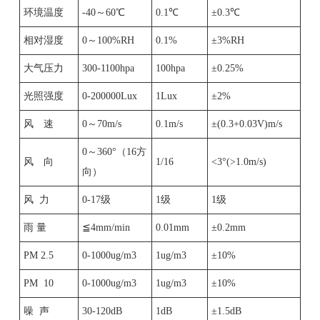
环境温度
-40～60℃
0.1℃
±0.3℃
相对湿度
0～100%RH
0.1%
±3%RH
大气压力
300-1100hpa
100hpa
±0.25%
光照强度
0-200000Lux
1Lux
±2%
风 速
0～70m/s
0.1m/s
±(0.3+0.03V)m/s
0～360°（16方
风 向
1/16
<3°(>1.0m/s)
向）
风 力
0-17级
1级
1级
雨 量
≦4mm/min
0.01mm
±0.2mm
PM 2.5
0-1000ug/m3
1ug/m3
±10%
PM 10
0-1000ug/m3
1ug/m3
±10%
噪 声
30-120dB
1dB
±1.5dB