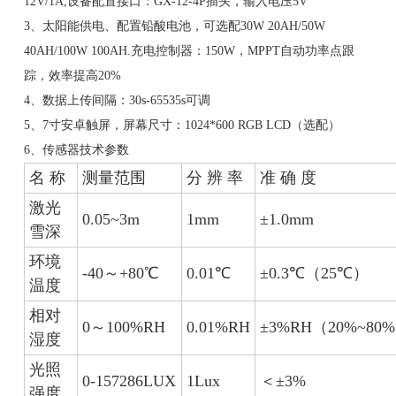
12V/1A,设备配置接口：GX-12-4P插头，输入电压5V
3、太阳能供电、配置铅酸电池，可选配30W 20AH/50W
40AH/100W 100AH.充电控制器：150W，MPPT自动功率点跟
踪，效率提高20%
4、数据上传间隔：30s-65535s可调
5、7寸安卓触屏，屏幕尺寸：1024*600 RGB LCD（选配）
6、传感器技术参数
名 称
测量范围
分 辨 率
准 确 度
激光
0.05~3m
1mm
±1.0mm
雪深
环境
-40～+80℃
0.01℃
±0.3℃（25℃）
温度
相对
0～100%RH
0.01%RH
±3%RH（20%~80
湿度
光照
0-157286LUX
1Lux
＜±3%
强度