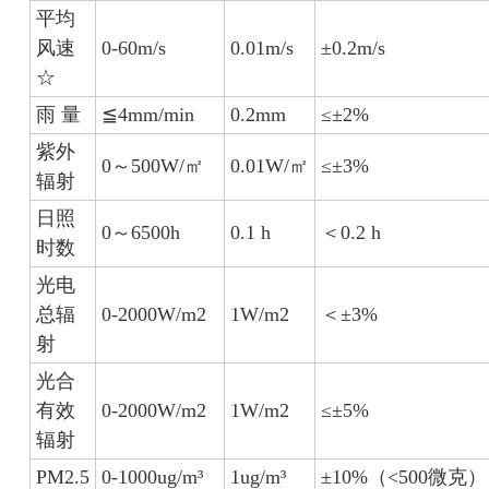
平均
风速
0-60m/s
0.01m/s
±0.2m/s
☆
雨 量
≦4mm/min
0.2mm
≤±2%
紫外
0～500W/㎡
0.01W/㎡
≤±3%
辐射
日照
0～6500h
0.1 h
＜0.2 h
时数
光电
总辐
0-2000W/m2
1W/m2
＜±3%
射
光合
有效
0-2000W/m2
1W/m2
≤±5%
辐射
PM2.5
0-1000ug/m³
1ug/m³
±10%（<500微克）