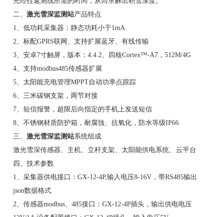
光经往返测线所需的时间，从而求解出积雪深度。
二、
激光雪深监测站
产品特点
1、低功耗采集器：静态功耗小于1mA
2、标配GPRS联网、支持扩展蓝牙、有线传输
3、安卓7寸触屏，版本：4.4.2、四核Cortex™-A7，512M/4G
4、支持modbus485传感器扩展
5、太阳能充电管理MPPT自动功率点跟踪
6、三米碳钢支架，两节对接
7、短信报警，超限后向指定的手机上发送短信
8、不锈钢材质防护箱，耐腐蚀、抗氧化，防水等级IP66
三、
激光雪深监测站
系统组成
激光雪深传感器、主机、立杆支架、太阳能供电系统、云平台
四、技术参数
1、采集器供电接口：GX-12-4P,输入电压8-16V，带RS485输出
json数据格式
2、传感器modbus、485接口：GX-12-4P插头，输出供电电压